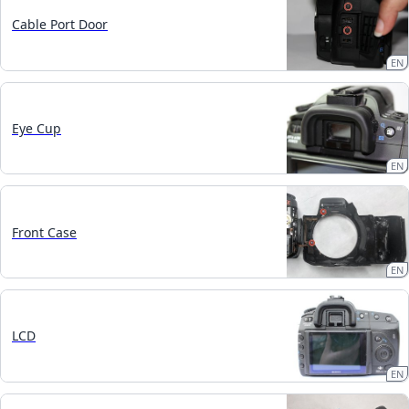
Cable Port Door
EN
Eye Cup
EN
Front Case
EN
LCD
EN