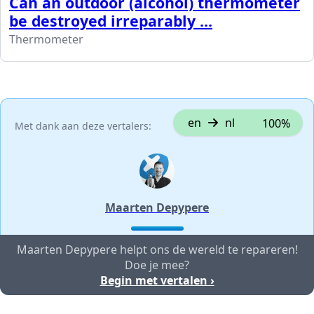
Can an outdoor (alcohol) thermometer
be destroyed irreparably ...
Thermometer
en
nl
100%
Met dank aan deze vertalers:
Maarten Depypere
Maarten Depypere helpt ons de wereld te repareren!
Doe je mee?
Begin met vertalen ›