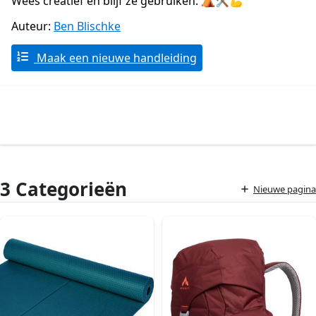
Wees creatief en blijf ze gebruiken. ⛺🛠️💪
Auteur:
Ben Blischke
Maak een nieuwe handleiding
3 Categorieën
Nieuwe pagina