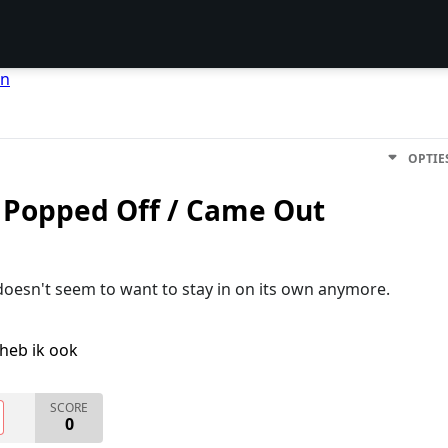
en
OPTIE
r Popped Off / Came Out
 doesn't seem to want to stay in on its own anymore.
heb ik ook
SCORE
0