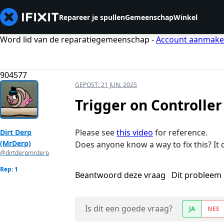
Repareer je spullen
Gemeenschap
Winkel
Word lid van de reparatiegemeenschap -
Account aanmak
904577
GEPOST:
21 JUN. 2025
Trigger on Controlle
Please see
this video
for reference.
Dirt Derp
(MrDerp)
Does anyone know a way to fix this? It
@dirtderpmrderp
Rep: 1
Beantwoord deze vraag
Dit probleem 
Is dit een goede vraag?
JA
NEE