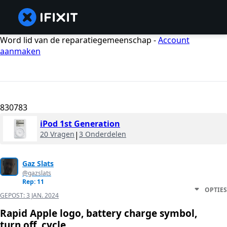
Word lid van de reparatiegemeenschap -
Account
aanmaken
830783
iPod 1st Generation
20 Vragen
|
3 Onderdelen
Gaz Slats
@gazslats
Rep: 11
OPTIES
GEPOST:
3 JAN. 2024
Rapid Apple logo, battery charge symbol,
turn off, cycle.