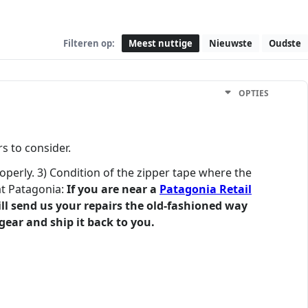
Filteren op:
Meest nuttige
Nieuwste
Oudste
OPTIES
s to consider.
roperly. 3) Condition of the zipper tape where the
at Patagonia:
If you are near a
Patagonia Retail
till send us your repairs the old-fashioned way
gear and ship it back to you.