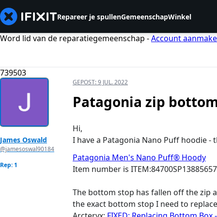
Repareer je spullen
Gemeenschap
Winkel
Word lid van de reparatiegemeenschap -
Account aanmak
739503
GEPOST:
9 JUL. 2022
Patagonia zip bottom 
Hi,
I have a Patagonia Nano Puff hoodie - th
James Oswald
@jamesoswal90184
Patagonia Men's Nano Puff® Hoody
Rep: 1
Item number is ITEM:84700SP1388565
The bottom stop has fallen off the zip a
the exact bottom stop I need to replace 
Arcteryx:
FIXED: Replacing Bottom Box 