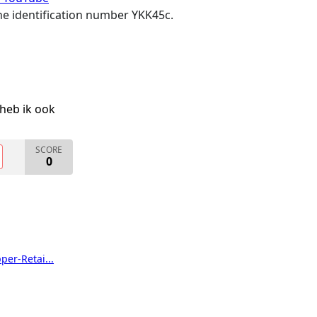
 the identification number YKK45c.
heb ik ook
SCORE
0
er-Retai...