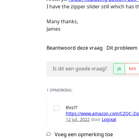
I have the zipper slider still which has
Many thanks,
James
Beantwoord deze vraag
Dit probleem 
Is dit een goede vraag?
JA
NEE
1 OPMERKING:
this??
https://www.amazon.com/CZQC-Zipp
12 jul. 2022
door
Logixal
Voeg een opmerking toe