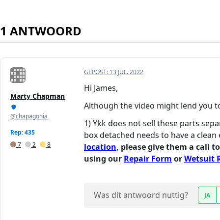
1 ANTWOORD
GEPOST:
13 JUL. 2022
Hi James,
Marty Chapman
Although the video might lend you to 
@chapagonia
1) Ykk does not sell these parts sepa
Rep: 435
box detached needs to have a clean 
7
2
8
location
, please give them a call t
using our
Repair Form
or
Wetsuit 
Was dit antwoord nuttig?
JA