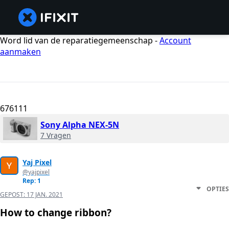
Word lid van de reparatiegemeenschap -
Account
aanmaken
676111
Sony Alpha NEX-5N
7 Vragen
Yaj Pixel
@yajpixel
Rep: 1
OPTIES
GEPOST:
17 JAN. 2021
How to change ribbon?