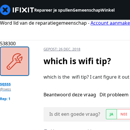
Repareer je spullen
Gemeenschap
Winkel
Word lid van de reparatiegemeenschap -
Account aanmak
538300
GEPOST:
26 DEC. 2018
which is wifi tip?
which is the wifi tip? I cant figure it o
sqsss
@swss
Beantwoord deze vraag
Dit probleem 
Rep: 1
Is dit een goede vraag?
JA
NEE