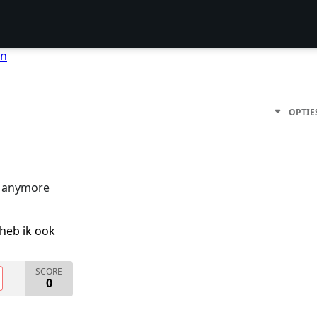
en
OPTIE
ut anymore
heb ik ook
SCORE
0