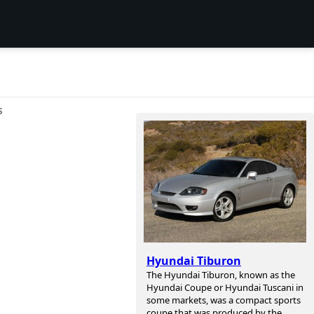
S
Hyundai Tiburon
The Hyundai Tiburon, known as the
Hyundai Coupe or Hyundai Tuscani in
some markets, was a compact sports
coupe that was produced by the