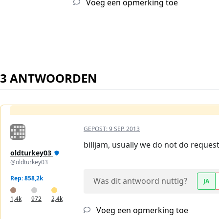
Voeg een opmerking toe
3 ANTWOORDEN
GEPOST:
9 SEP. 2013
billjam, usually we do not do request
oldturkey03
@oldturkey03
Rep: 858,2k
Was dit antwoord nuttig?
JA
1,4k
972
2,4k
Voeg een opmerking toe