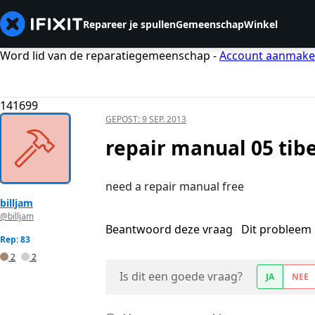
Repareer je spullen
Gemeenschap
Winkel
Word lid van de reparatiegemeenschap -
Account aanmak
141699
GEPOST:
9 SEP. 2013
repair manual 05 tibe
need a repair manual free
billjam
@billjam
Beantwoord deze vraag
Dit probleem 
Rep: 83
2
2
Is dit een goede vraag?
JA
NEE