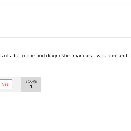
 of a full repair and diagnostics manuals. I would go and loo
SCORE
NEE
1