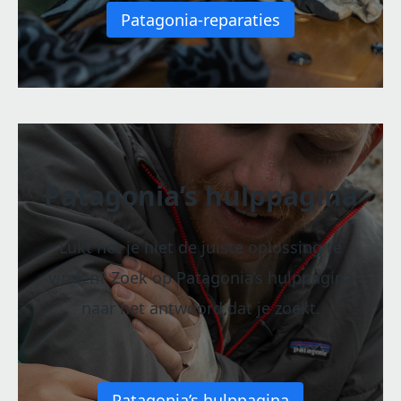
Patagonia-reparaties
Patagonia’s hulppagina
Lukt het je niet de juiste oplossing te
vinden? Zoek op Patagonia’s hulppagina
naar het antwoord dat je zoekt.
Patagonia’s hulppagina