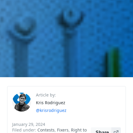
Article by:
Kris Rodriguez
@krisrodriguez
January 29, 2024
Filed under:
Contests
,
Fixers
,
Right to
Share