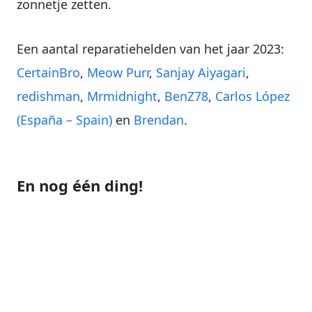
zonnetje zetten.
Een aantal reparatiehelden van het jaar 2023:
CertainBro
,
Meow Purr
,
Sanjay Aiyagari
,
redishman
,
Mrmidnight
,
BenZ78
,
Carlos López
(España – Spain)
en
Brendan
.
En nog één ding!
Je hebt vast gezien dat we aan het begin van
dit jaar geen aankondiging hebben gedaan
over een nieuwe RVHJ-uitdaging. Dit is omdat
we de nieuwe uitdaging wat toegankelijker