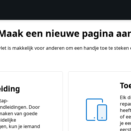
Maak een nieuwe pagina aa
. Het is makkelijk voor anderen om een handje toe te steken
To
iding
Elk d
tap-
repa
ndleidingen. Door
heeft
 maken van goede
of e
idelijke
je e
gen, kun je iemand
eers