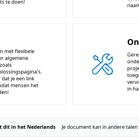
ts te doen!
naam
On
 met flexibele
Gere
or algemene
onde
 zoals
proj
lossingspagina's.
toeg
dat je een link
verv
zodat mensen het
in h
den!
ft dit in het Nederlands
Je document kan in andere talen