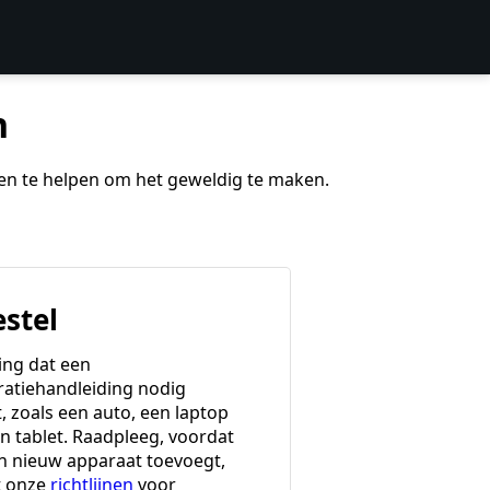
n
 en te helpen om het geweldig te maken.
estel
ing dat een
ratiehandleiding nodig
, zoals een auto, een laptop
en tablet. Raadpleeg, voordat
en nieuw apparaat toevoegt,
t onze
richtlijnen
voor