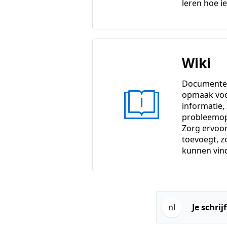
leren hoe ie
Wiki
Documenten
opmaak vo
informatie,
probleemop
Zorg ervoor 
toevoegt, 
kunnen vin
nl
Je schrij