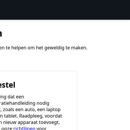
n
 en te helpen om het geweldig te maken.
estel
ing dat een
ratiehandleiding nodig
, zoals een auto, een laptop
en tablet. Raadpleeg, voordat
en nieuw apparaat toevoegt,
t onze
richtlijnen
voor