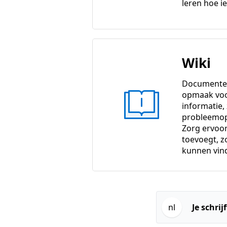
leren hoe ie
Wiki
Documenten
opmaak vo
informatie,
probleemop
Zorg ervoor 
toevoegt, 
kunnen vin
nl
Je schrij