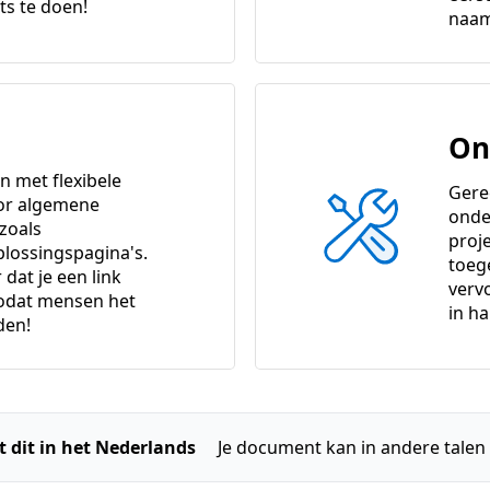
ts te doen!
naam
On
 met flexibele
Gere
or algemene
onde
 zoals
proj
lossingspagina's.
toeg
dat je een link
verv
zodat mensen het
in h
den!
ft dit in het Nederlands
Je document kan in andere talen