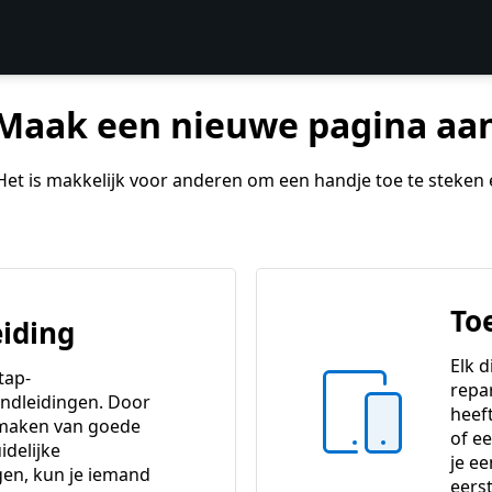
Maak een nieuwe pagina aa
. Het is makkelijk voor anderen om een handje toe te steken
To
iding
Elk d
tap-
repa
ndleidingen. Door
heeft
 maken van goede
of e
idelijke
je e
gen, kun je iemand
eers