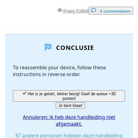
Vraag FixBot
4 commentaren
Voeg een opmerking toe
CONCLUSIE
Voeg opmerking toe
To reassemble your device, follow these
instructions in reverse order.
Annuleren
Plaats opmerking
Het is je gelukt, lekker bezig! Geef de auteur +30
punten!
Je bent klaar!
Annuleren: ik heb deze handleiding niet
afgemaakt.
97 andere personen hebben deze handleiding