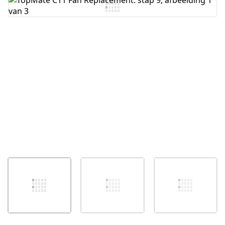
Voeg opmerking toe
Annuleren
Plaats opmerking