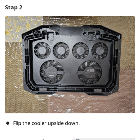
Stap 2
Voeg een opmerking toe
Voeg opmerking toe
Annuleren
Plaats opmerking
Flip the cooler upside down.