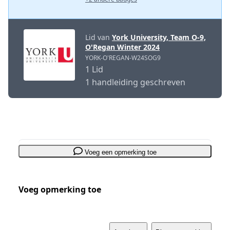
Lid van
York University, Team O-9,
O'Regan Winter 2024
YORK-O'REGAN-W24SOG9
1 Lid
1 handleiding geschreven
Voeg een opmerking toe
Voeg opmerking toe