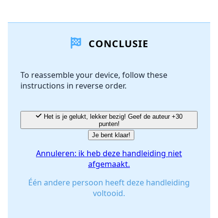
Voeg een opmerking toe
CONCLUSIE
Voeg opmerking toe
To reassemble your device, follow these
instructions in reverse order.
Annuleren
Plaats opmerking
Het is je gelukt, lekker bezig! Geef de auteur +30
punten!
Je bent klaar!
Annuleren: ik heb deze handleiding niet
afgemaakt.
Één andere persoon heeft deze handleiding
voltooid.