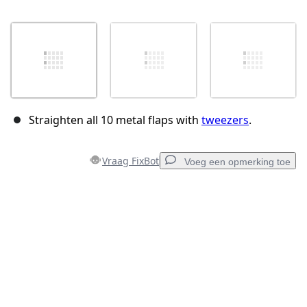
Straighten all 10 metal flaps with
tweezers
.
Vraag FixBot
Voeg een opmerking toe
Voeg een opmerking toe
Voeg opmerking toe
Annuleren
Plaats opmerking