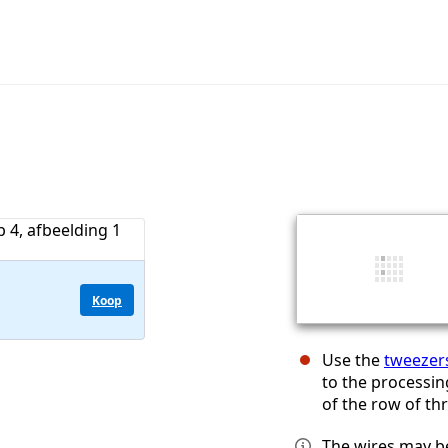
Koop
Use the
tweezer
to the processin
of the row of th
The wires may be