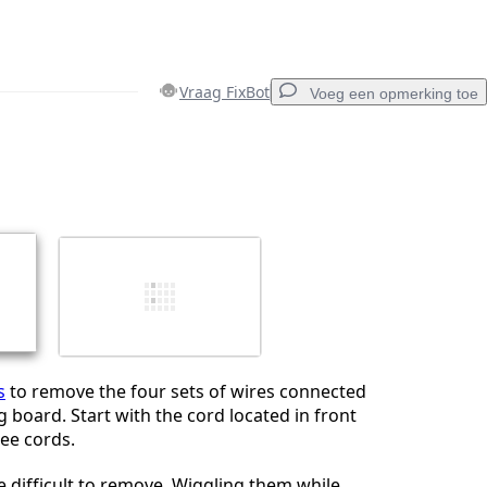
Vraag FixBot
Voeg een opmerking toe
Voeg een opmerking toe
Annuleren
Plaats opmerking
s
to remove the four sets of wires connected
g board. Start with the cord located in front
ree cords.
 difficult to remove. Wiggling them while