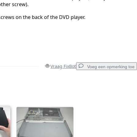
other screw).
screws on the back of the DVD player.
Vraag FixBot
Voeg een opmerking toe
Voeg een opmerking toe
Annuleren
Plaats opmerking