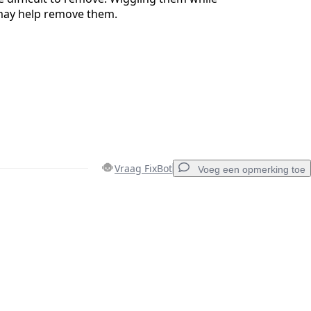
 may help remove them.
Vraag FixBot
Voeg een opmerking toe
Voeg een opmerking toe
Annuleren
Plaats opmerking