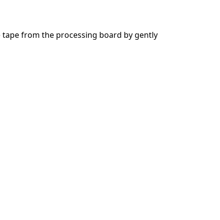
 tape from the processing board by gently
Annuleren
Plaats opmerking