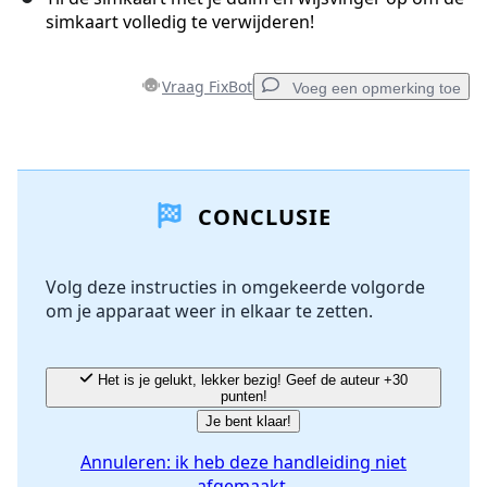
simkaart volledig te verwijderen!
Vraag FixBot
Voeg een opmerking toe
Voeg een opmerking toe
CONCLUSIE
Voeg opmerking toe
Volg deze instructies in omgekeerde volgorde
om je apparaat weer in elkaar te zetten.
Annuleren
Plaats opmerking
Het is je gelukt, lekker bezig! Geef de auteur +30
punten!
Je bent klaar!
Annuleren: ik heb deze handleiding niet
afgemaakt.