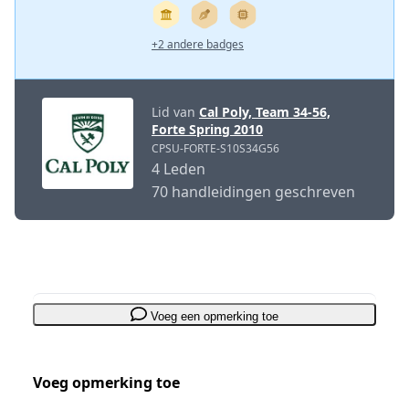
+2 andere badges
Lid van
Cal Poly, Team 34-56,
Forte Spring 2010
CPSU-FORTE-S10S34G56
4 Leden
70 handleidingen geschreven
Voeg een opmerking toe
Voeg opmerking toe