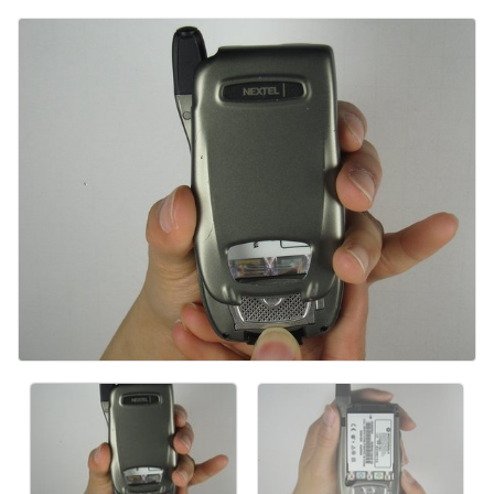
Voeg opmerking toe
Annuleren
Plaats opmerking