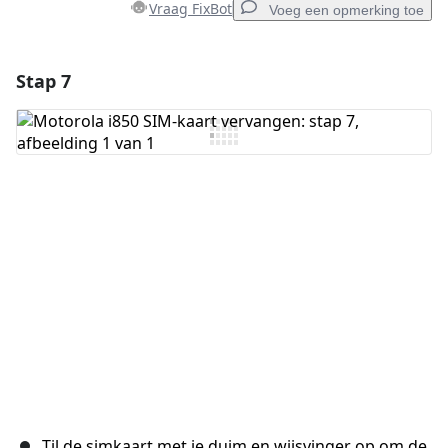
Vraag FixBot
Voeg een opmerking toe
Stap 7
Voeg een opmerking toe
Voeg opmerking toe
Annuleren
Plaats opmerking
Til de simkaart met je duim en wijsvinger op om de