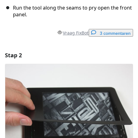
Run the tool along the seams to pry open the front
panel.
Vraag FixBot
3 commentaren
Stap 2
Voeg een opmerking toe
Voeg opmerking toe
Annuleren
Plaats opmerking