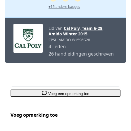
+15 andere badges
Lid van
Cal Poly, Team 6-28,
Amido Winter 2015
CPSU-AMIDO-W15S6G28
4 Leden
26 handleidingen geschreven
Voeg een opmerking toe
Voeg opmerking toe