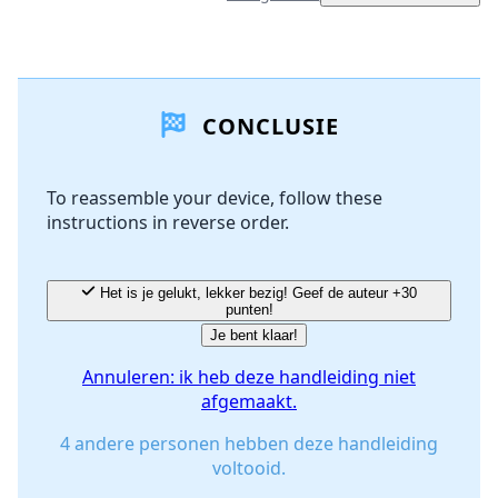
Voeg een opmerking toe
CONCLUSIE
Voeg opmerking toe
To reassemble your device, follow these
instructions in reverse order.
Annuleren
Plaats opmerking
Het is je gelukt, lekker bezig! Geef de auteur +30
punten!
Je bent klaar!
Annuleren: ik heb deze handleiding niet
afgemaakt.
4 andere personen hebben deze handleiding
voltooid.