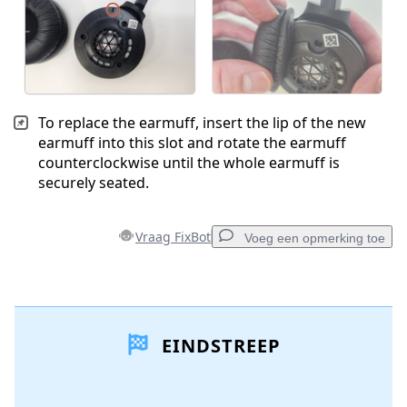
To replace the earmuff, insert the lip of the new
earmuff into this slot and rotate the earmuff
counterclockwise until the whole earmuff is
securely seated.
Vraag FixBot
Voeg een opmerking toe
Voeg een opmerking toe
EINDSTREEP
Voeg opmerking toe