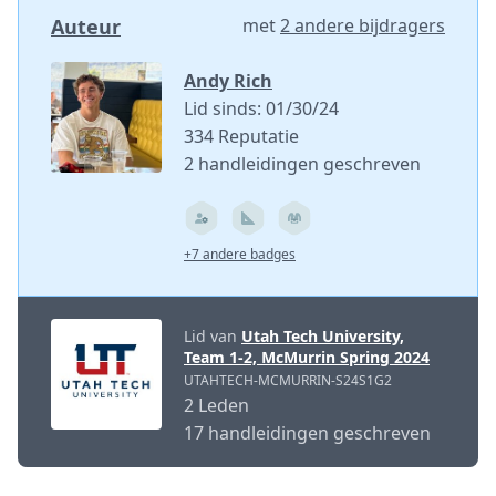
Auteur
met
2 andere bijdragers
Andy Rich
Lid sinds: 01/30/24
334 Reputatie
2 handleidingen geschreven
+7 andere badges
Lid van
Utah Tech University,
Team 1-2, McMurrin Spring 2024
UTAHTECH-MCMURRIN-S24S1G2
2 Leden
17 handleidingen geschreven