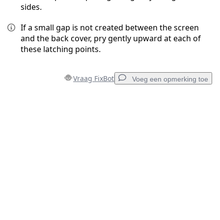
sides.
If a small gap is not created between the screen
and the back cover, pry gently upward at each of
these latching points.
Vraag FixBot
Voeg een opmerking toe
Voeg een opmerking toe
Voeg opmerking toe
Annuleren
Plaats opmerking