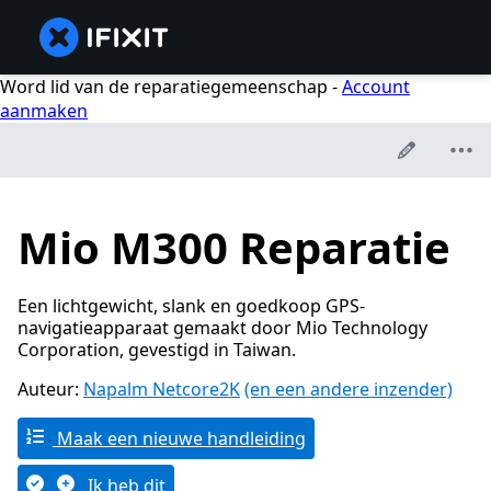
Word lid van de reparatiegemeenschap -
Account
aanmaken
Mio M300 Reparatie
Een lichtgewicht, slank en goedkoop GPS-
navigatieapparaat gemaakt door Mio Technology
Corporation, gevestigd in Taiwan.
Auteur:
Napalm Netcore2K
(en een andere inzender)
Maak een nieuwe handleiding
Ik heb dit