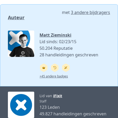
met
3 andere bijdragers
Auteur
Matt Zieminski
Lid sinds: 02/23/15
50.204 Reputatie
28 handleidingen geschreven
+45 andere badges
Lid van
iFixit
Staff
123 Leden
49.827 handleidingen geschreven