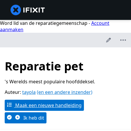
Word lid van de reparatiegemeenschap -
Account
aanmaken
Reparatie pet
's Werelds meest populaire hoofddeksel.
Auteur:
tayola
(en een andere inzender)
Maak een nieuwe handleiding
Ik heb dit