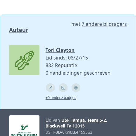
met
7 andere bijdragers
Auteur
Tori Clayton
Lid sinds: 08/27/15
882 Reputatie
0 handleidingen geschreven
+9 andere badges
Lid van
USF Tampa, Team 5-2,
Blackwell Fall 2015
USFT-BLACKWELL-F15S5G2