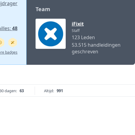
ijdrager
Team
iFixit
lles:
48
Staff
123 Leden
53.515 handleidingen
geschreven
ere badges
30 dagen:
63
Altijd:
991