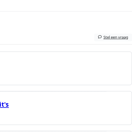
Stel een vraag
t's