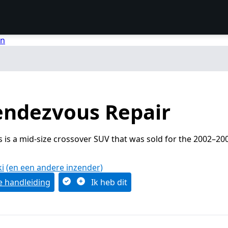
en
endezvous Repair
is a mid-size crossover SUV that was sold for the 2002–20
i
(en een andere inzender)
 handleiding
Ik heb dit