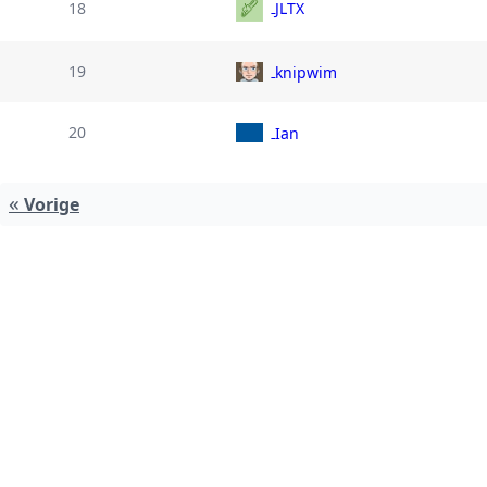
18
JLTX
19
knipwim
20
Ian
«
Vorige