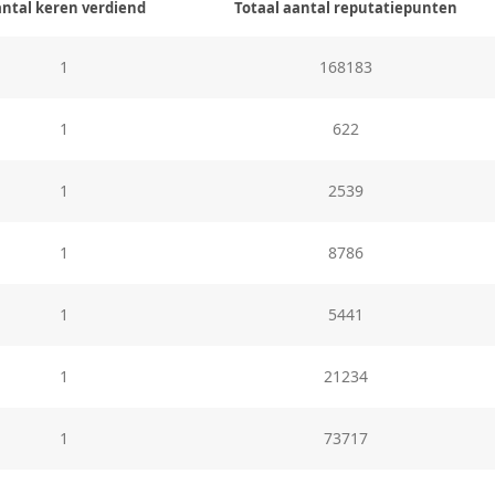
ntal keren verdiend
Totaal aantal reputatiepunten
1
168183
1
622
1
2539
1
8786
1
5441
1
21234
1
73717