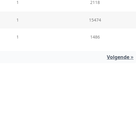
1
2118
1
15474
1
1486
»
Volgende