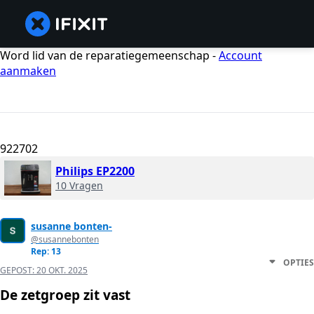
Word lid van de reparatiegemeenschap -
Account
aanmaken
922702
Philips EP2200
10 Vragen
susanne bonten-
@susannebonten
Rep: 13
OPTIES
GEPOST:
20 OKT. 2025
De zetgroep zit vast