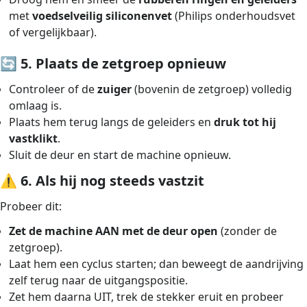
met
voedselveilig siliconenvet
(Philips onderhoudsvet
of vergelijkbaar).
🔄
5. Plaats de zetgroep opnieuw
Controleer of de
zuiger
(bovenin de zetgroep) volledig
omlaag is.
Plaats hem terug langs de geleiders en
druk tot hij
vastklikt
.
Sluit de deur en start de machine opnieuw.
⚠️
6. Als hij nog steeds vastzit
Probeer dit:
Zet de machine AAN met de deur open
(zonder de
zetgroep).
Laat hem een cyclus starten; dan beweegt de aandrijving
zelf terug naar de uitgangspositie.
Zet hem daarna UIT, trek de stekker eruit en probeer