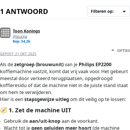
1 ANTWOORD
Filteren op:
Toon Konings
@teuntje
Rep: 54,2k
OPTIES
GEPOST:
21 OKT. 2025
Als de
zetgroep (brouwunit)
van je
Philips EP2200
koffiemachine vastzit, komt dat vrij vaak voor. Het gebeurt
meestal door verkeerd terugplaatsen, opgedroogd
koffieresidu of dat de machine niet in de juiste stand staat
om hem te verwijderen.
Hier is een
stapsgewijze uitleg
om dit veilig op te lossen:
🧭
1. Zet de machine UIT
Gebruik de
aan/uit-knop
aan de voorkant.
Wacht tot je
geen geluiden meer hoort
(de machine