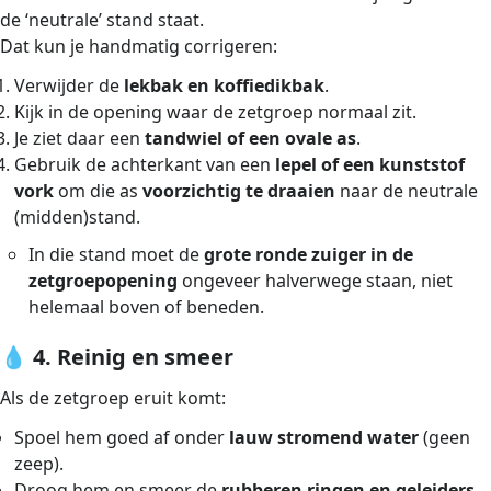
de ‘neutrale’ stand staat.
Dat kun je handmatig corrigeren:
Verwijder de
lekbak en koffiedikbak
.
Kijk in de opening waar de zetgroep normaal zit.
Je ziet daar een
tandwiel of een ovale as
.
Gebruik de achterkant van een
lepel of een kunststof
vork
om die as
voorzichtig te draaien
naar de neutrale
(midden)stand.
In die stand moet de
grote ronde zuiger in de
zetgroepopening
ongeveer halverwege staan, niet
helemaal boven of beneden.
💧
4. Reinig en smeer
Als de zetgroep eruit komt:
Spoel hem goed af onder
lauw stromend water
(geen
zeep).
Droog hem en smeer de
rubberen ringen en geleiders