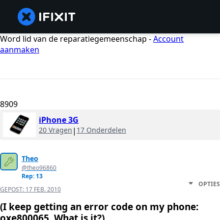
Word lid van de reparatiegemeenschap -
Account
aanmaken
8909
iPhone 3G
20 Vragen
|
17 Onderdelen
Theo
@theo96860
Rep: 13
OPTIES
GEPOST:
17 FEB. 2010
(I keep getting an error code on my phone:
oxe800065. What is it?)