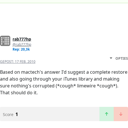
rab777hp
@rab777hp
Rep: 20,3k
OPTIES
GEPOST:
17 FEB. 2010
Based on mactech's answer I'd suggest a complete restore
and also going through your iTunes library and making
sure nothing's corrupted (*cough* limewire *cough*).
That should do it.
1
Score