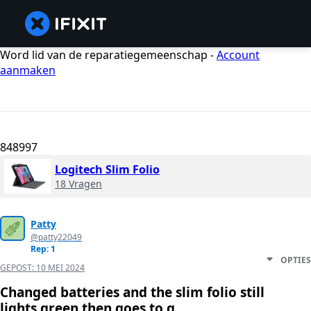
Word lid van de reparatiegemeenschap -
Account
aanmaken
848997
Logitech Slim Folio
18 Vragen
Patty
@patty22049
Rep: 1
OPTIES
GEPOST:
10 MEI 2024
Changed batteries and the slim folio still
lights green then goes to g