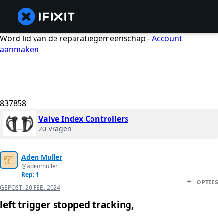
Word lid van de reparatiegemeenschap -
Account
aanmaken
837858
Valve Index Controllers
20 Vragen
Aden Muller
@adenmuller
Rep: 1
OPTIES
GEPOST:
20 FEB. 2024
left trigger stopped tracking,