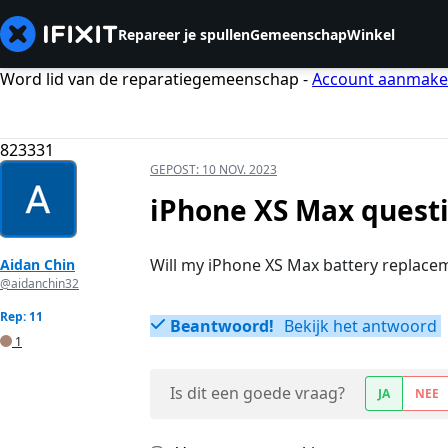
Repareer je spullen
Gemeenschap
Winkel
Word lid van de reparatiegemeenschap -
Account aanmak
823331
GEPOST:
10 NOV. 2023
iPhone XS Max quest
Will my iPhone XS Max battery replace
Aidan Chin
@aidanchin32
Rep: 11
Beantwoord!
Bekijk het antwoord
1
Is dit een goede vraag?
JA
NEE