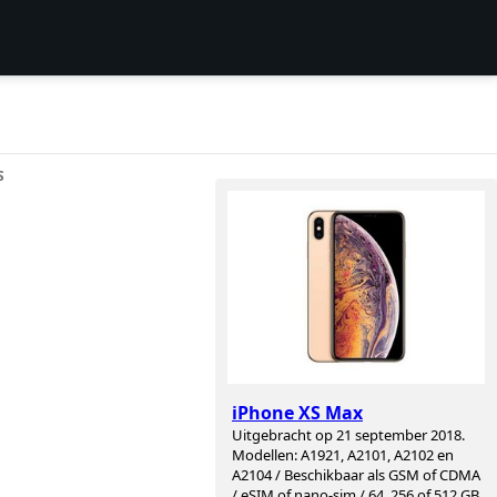
S
iPhone XS Max
Uitgebracht op 21 september 2018.
Modellen: A1921, A2101, A2102 en
A2104 / Beschikbaar als GSM of CDMA
/ eSIM of nano-sim / 64, 256 of 512 GB