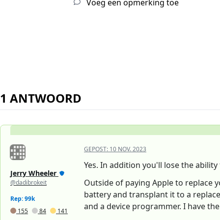
Voeg een opmerking toe
1 ANTWOORD
GEPOST:
10 NOV. 2023
Yes. In addition you'll lose the abili
Jerry Wheeler
Outside of paying Apple to replace y
@dadibrokeit
battery and transplant it to a replac
Rep: 99k
and a device programmer. I have the t
155
84
141