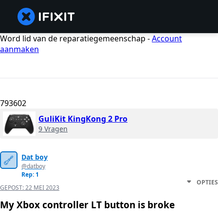
Word lid van de reparatiegemeenschap -
Account
aanmaken
793602
GuliKit KingKong 2 Pro
9 Vragen
Dat boy
@datboy
Rep: 1
OPTIES
GEPOST:
22 MEI 2023
My Xbox controller LT button is broke