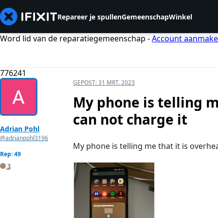
Repareer je spullen
Gemeenschap
Winkel
Word lid van de reparatiegemeenschap -
Account aanmak
776241
GEPOST:
31 MRT. 2023
My phone is telling m
can not charge it
Adrian Pohl
@adrianpohl3196
My phone is telling me that it is overhe
Rep: 49
3