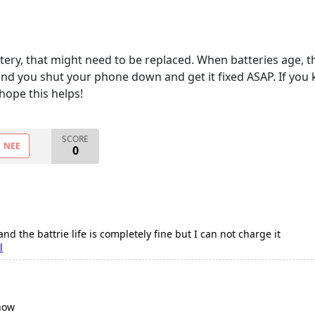
tery, that might need to be replaced. When batteries age, t
 you shut your phone down and get it fixed ASAP. If you ke
ope this helps!
SCORE
NEE
0
d the battrie life is completely fine but I can not charge it
l
now