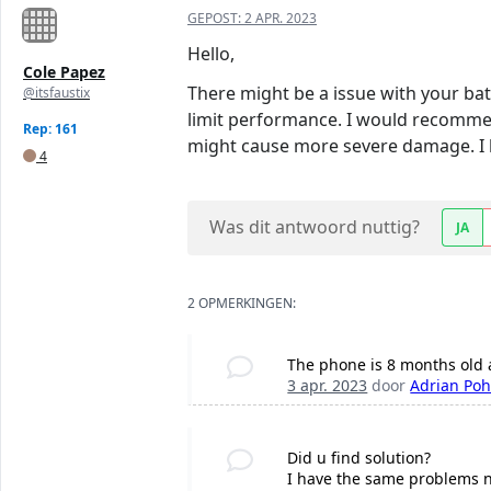
GEPOST:
2 APR. 2023
Hello,
Cole Papez
There might be a issue with your bat
@itsfaustix
limit performance. I would recommend
Rep: 161
might cause more severe damage. I h
4
Was dit antwoord nuttig?
JA
2 OPMERKINGEN:
The phone is 8 months old an
3 apr. 2023
door
Adrian Poh
Did u find solution?
I have the same problems 