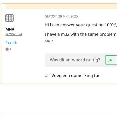
GEPOST:
29 MRT. 2025
Hi I can answer your question 100%!
MNA
I have a m32 with the same problem a
@mna1324
side
Rep: 13
1
Was dit antwoord nuttig?
JA
Voeg een opmerking toe