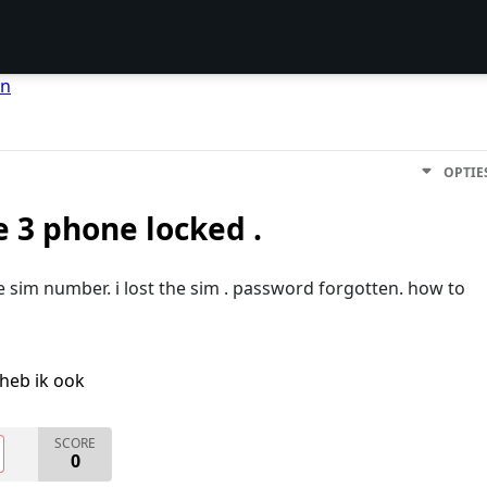
en
OPTIE
 3 phone locked .
 sim number. i lost the sim . password forgotten. how to
heb ik ook
SCORE
0