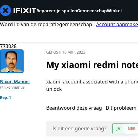
Repareer je spullen
Gemeenschap
Winkel
Word lid van de reparatiegemeenschap -
Account aanmak
773028
GEPOST:
10 MRT. 2023
My xiaomi redmi note
xiaomi account associated with a phone
Nixon Manuel
@nixonmanuel
unlock
Rep: 1
Beantwoord deze vraag
Dit probleem 
Is dit een goede vraag?
JA
NEE