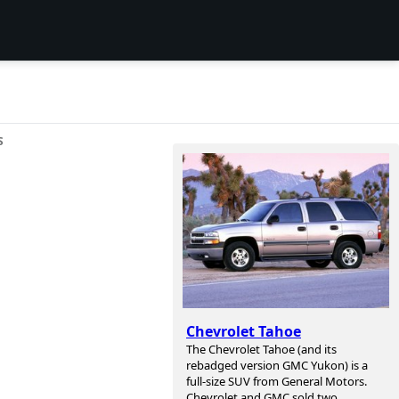
S
Chevrolet Tahoe
The Chevrolet Tahoe (and its
rebadged version GMC Yukon) is a
full-size SUV from General Motors.
Chevrolet and GMC sold two