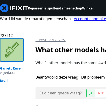
Repareer je spullen
Gemeenschap
Winkel
Word lid van de reparatiegemeenschap -
Account aanmak
727212
GEPOST:
30 MRT. 2022
What other models h
What’s other models has the same 4wd
Garrett Revell
@gurdyr83
Beantwoord deze vraag
Dit probleem 
Rep: 1
Is dit een goede vraag?
JA
NEE