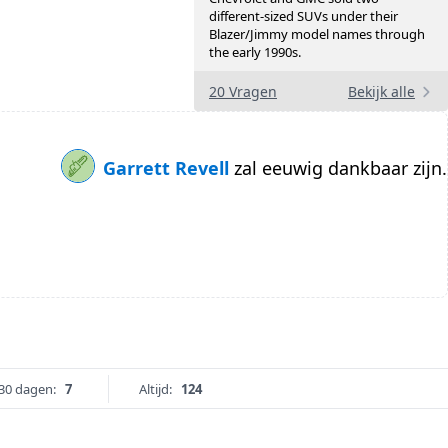
different-sized SUVs under their
Blazer/Jimmy model names through
the early 1990s.
20 Vragen
Bekijk alle
Garrett Revell
zal eeuwig dankbaar zijn.
30 dagen:
7
Altijd:
124