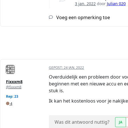
3 jan. 2022
door
Julian 020
Voeg een opmerking toe
GEPOST:
24 JAN. 2022
Overduidelijk een probleem door vocht
Fixxxm8
beginnen met een nieuwe accu en een
@fixxxm8
stuk is.
Rep: 23
Ik kan het kostenloos voor je nakijk
4
Was dit antwoord nuttig?
JA