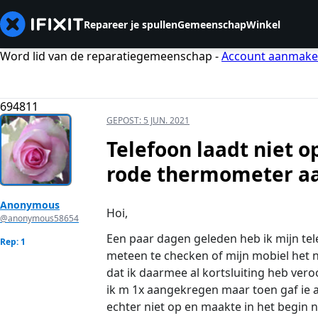
Repareer je spullen
Gemeenschap
Winkel
Word lid van de reparatiegemeenschap -
Account aanmak
694811
GEPOST:
5 JUN. 2021
Telefoon laadt niet o
rode thermometer a
Anonymous
Hoi,
@anonymous58654
Een paar dagen geleden heb ik mijn tel
Rep: 1
meteen te checken of mijn mobiel het no
dat ik daarmee al kortsluiting heb vero
ik m 1x aangekregen maar toen gaf ie a
echter niet op en maakte in het begin n