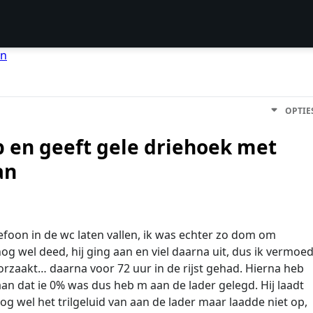
en
OPTIE
p en geeft gele driehoek met
an
efoon in de wc laten vallen, ik was echter zo dom om
g wel deed, hij ging aan en viel daarna uit, dus ik vermoe
orzaakt… daarna voor 72 uur in de rijst gehad. Hierna heb
an dat ie 0% was dus heb m aan de lader gelegd. Hij laadt
og wel het trilgeluid van aan de lader maar laadde niet op,