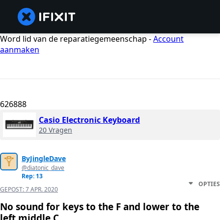
Word lid van de reparatiegemeenschap -
Account
aanmaken
626888
Casio Electronic Keyboard
20 Vragen
ByJingleDave
@diatonic_dave
Rep: 13
OPTIES
GEPOST:
7 APR. 2020
No sound for keys to the F and lower to the
left middle C