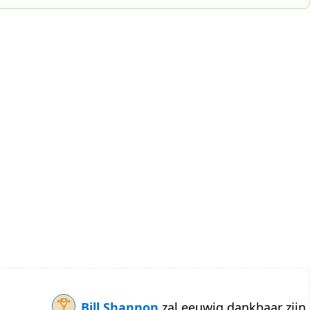
Bill Shannon
zal eeuwig dankbaar zijn.