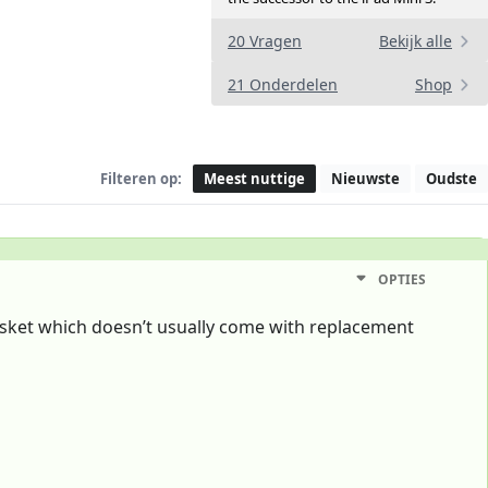
20 Vragen
Bekijk alle
21 Onderdelen
Shop
Filteren op:
Meest nuttige
Nieuwste
Oudste
OPTIES
gasket which doesn’t usually come with replacement