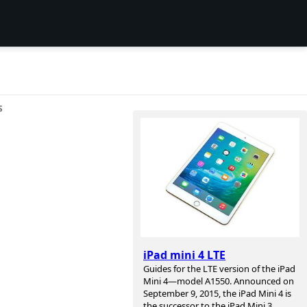
S
iPad mini 4 LTE
Guides for the LTE version of the iPad
Mini 4—model A1550. Announced on
September 9, 2015, the iPad Mini 4 is
the successor to the iPad Mini 3.