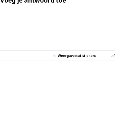
Voeg je antwoord toe
Weergavestatistieken:
Af