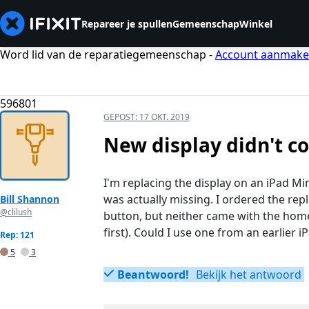
Repareer je spullen
Gemeenschap
Winkel
Word lid van de reparatiegemeenschap -
Account aanmak
596801
GEPOST:
17 OKT. 2019
New display didn't c
I'm replacing the display on an iPad M
was actually missing. I ordered the r
Bill Shannon
@clilush
button, but neither came with the home 
first). Could I use one from an earlier i
Rep: 121
5
3
Beantwoord!
Bekijk het antwoord