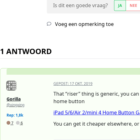
Is dit een goede vraag?
JA
NEE
Voeg een opmerking toe
1 ANTWOORD
GEPOST:
17 OKT. 2019
That “riser” thing is generic, you c
Gorilla
home button
@xingxing
iPad 5/6/Air 2/mini 4 Home Button G
Rep: 1,8k
7
6
You can get it cheaper elsewhere, or