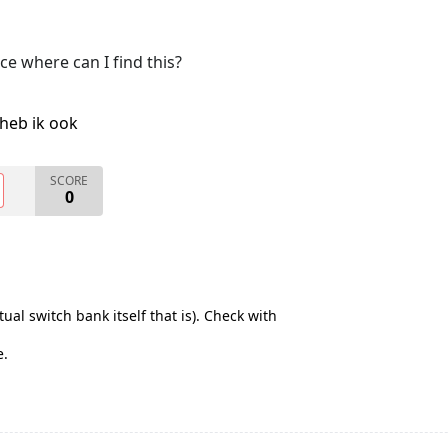
ce where can I find this?
heb ik ook
SCORE
0
ual switch bank itself that is). Check with
e.