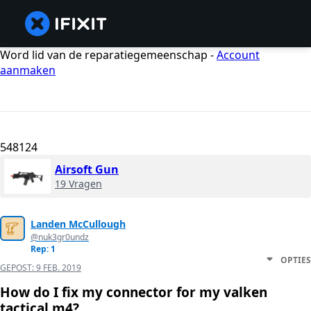
Word lid van de reparatiegemeenschap -
Account
aanmaken
548124
Airsoft Gun
19 Vragen
Landen McCullough
@nuk3gr0undz
Rep: 1
OPTIES
GEPOST:
9 FEB. 2019
How do I fix my connector for my valken
tactical m4?