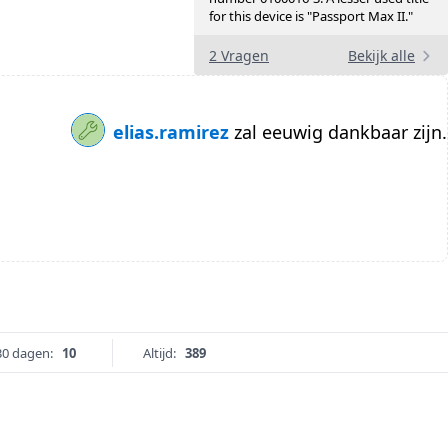
for this device is "Passport Max II."
2 Vragen
Bekijk alle
elias.ramirez
zal eeuwig dankbaar zijn.
30 dagen:
10
Altijd:
389