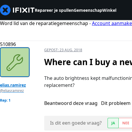
Repareer je spullen
Gemeenschap
Winkel
Word lid van de reparatiegemeenschap -
Account aanmak
510896
GEPOST:
23 AUG. 2018
Where can I buy a ne
The auto brightness kept malfunctionin
replacement?
elias.ramirez
@eliasramirez
Rep: 1
Beantwoord deze vraag
Dit probleem 
Is dit een goede vraag?
JA
NEE