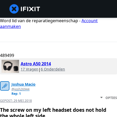
Word lid van de reparatiegemeenschap -
Account
aanmaken
489499
Astro A50 2014
17 Vragen
|
6 Onderdelen
Joshua Macio
@josh26944
Rep: 1
OPTIES
GEPOST:
29 MEI 2018
The screw on my left headset does not hold
the whole left side