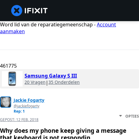
Word lid van de reparatiegemeenschap -
Account
aanmaken
461775
Samsung Galaxy S III
20 Vragen
|
35 Onderdelen
Jackie Fogarty
@jackiefogarty
Rep: 1
OPTIES
GEPOST:
12 FEB. 2018
Why does my phone keep giving a message
that keyboard is not respondin