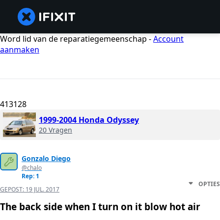
Word lid van de reparatiegemeenschap -
Account
aanmaken
413128
1999-2004 Honda Odyssey
20 Vragen
Gonzalo Diego
@chalo
Rep: 1
OPTIES
GEPOST:
19 JUL. 2017
The back side when I turn on it blow hot air