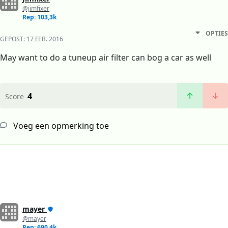
@jimfixer
Rep: 103,3k
OPTIES
GEPOST:
17 FEB. 2016
May want to do a tuneup air filter can bog a car as well
4
Score
Voeg een opmerking toe
mayer
@mayer
Rep: 690,4k