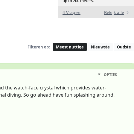
up to 200 meters.
4 Vragen
Bekijk alle
Filteren op:
Meest nuttige
Nieuwste
Oudste
OPTIES
and the watch-face crystal which provides water-
ional diving. So go ahead have fun splashing around!