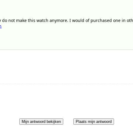
y do not make this watch anymore. I would of purchased one in othe
h
Mijn antwoord bekijken
Plaats mijn antwoord