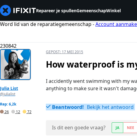
Repareer je spullen
Gemeenschap
Winkel
Word lid van de reparatiegemeenschap -
Account aanmak
230842
GEPOST:
17 MEI 2015
How waterproof is m
I accidently went swimming with my watc
anything to make sure it wasn't damag
Julia List
@julialist
Rep: 6,2k
Beantwoord!
Bekijk het antwoord
26
12
72
Is dit een goede vraag?
JA
NEE