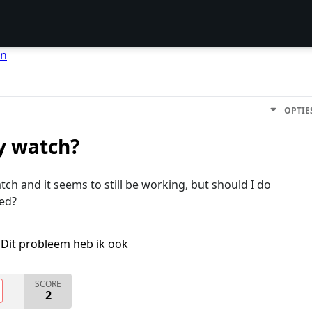
en
OPTIE
y watch?
h and it seems to still be working, but should I do
ed?
Dit probleem heb ik ook
SCORE
2