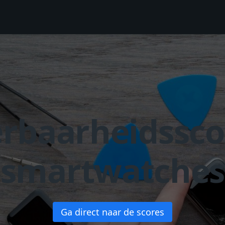
rbaarheidssco
smartwatches
Ga direct naar de scores