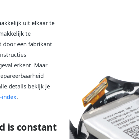
akkelijk uit elkaar te
makkelijk te
t door een fabrikant
nstructies
 geval erkent. Maar
 repareerbaarheid
le details bekijk je
-index
.
 is constant