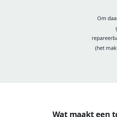
Om daar
repareerba
(het makk
Wat maakt een t