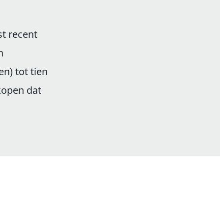
t recent
n
n) tot tien
 kopen dat