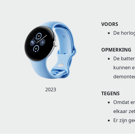
VOORS
De horlog
OPMERKING
De batter
kunnen en
demonter
2023
TEGENS
Omdat er 
elkaar ze
Er zijn g