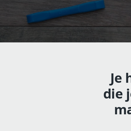
Je 
die 
ma