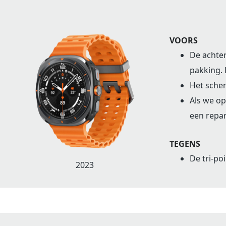
VOORS
De achter
pakking. 
Het scher
Als we o
een repar
TEGENS
De tri-po
2023