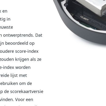
x en
tig in
euwste
en ontwerptrends. Dat
zijn beoordeeld op
n oudere score-index
zouden krijgen als ze
e-index worden
eide lijst met
 gebruiken om de
op de scorekaartversie
 vinden. Voor een