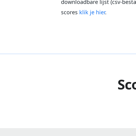
downloadbare lijst (csv-best
scores
klik je hier
.
Sc