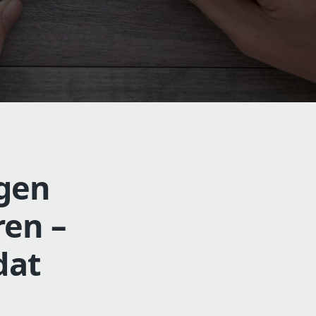
ngen
ren –
dat