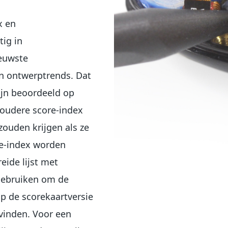
x en
tig in
euwste
en ontwerptrends. Dat
zijn beoordeeld op
n oudere score-index
zouden krijgen als ze
e-index worden
eide lijst met
 gebruiken om de
op de scorekaartversie
 vinden. Voor een