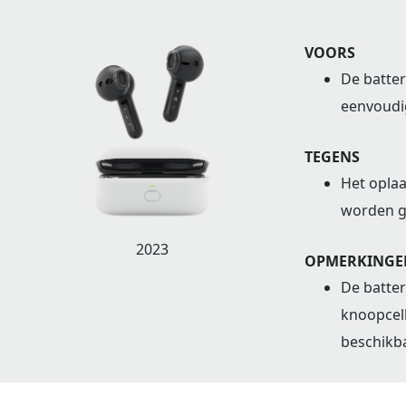
VOORS
De batter
eenvoudi
TEGENS
Het oplaa
worden g
2023
OPMERKINGE
De batter
knoopcelb
beschikba