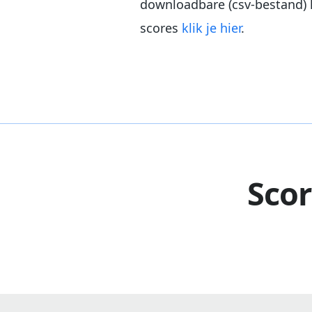
downloadbare (csv-bestand) l
scores
klik je hier
.
Scor