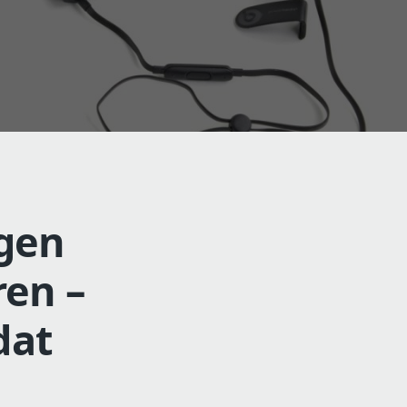
ngen
ren –
dat