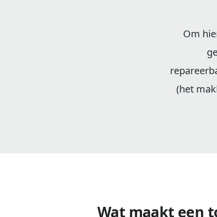
Om hier
ge
repareerba
(het makk
Wat maakt een t