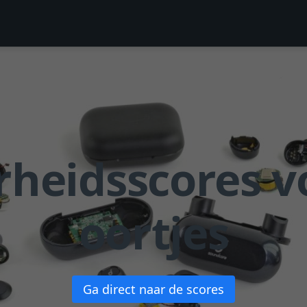
heidsscores v
oortjes
Ga direct naar de scores