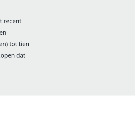
t recent
een
n) tot tien
 kopen dat