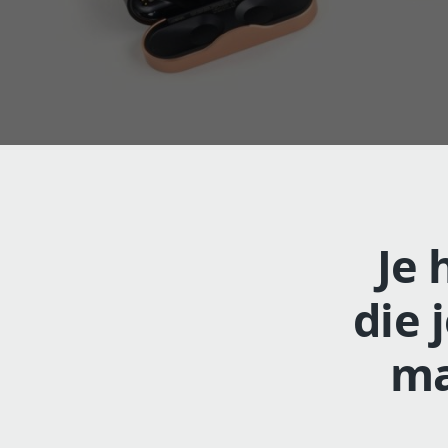
Je 
die 
ma