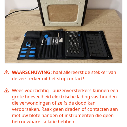
WAARSCHUWING:
haal allereerst de stekker van
de versterker uit het stopcontact!
Wees voorzichtig - buizenversterkers kunnen een
grote hoeveelheid elektrische lading vasthouden
die verwondingen of zelfs de dood kan
veroorzaken. Raak geen draden of contacten aan
met uw blote handen of instrumenten die geen
betrouwbare isolatie hebben.