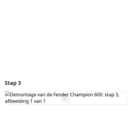
Voeg opmerking toe
Annuleren
Plaats opmerking
Stap 3