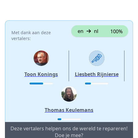
Voeg een opmerking toe
Voeg opmerking toe
en
nl
100%
Met dank aan deze
vertalers:
Annuleren
Plaats opmerking
Toon Konings
Liesbeth Rijnierse
Thomas Keulemans
Deze vertalers helpen ons de wereld te repareren!
Doe je mee?