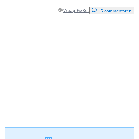
Vraag FixBot
5 commentaren
Voeg een opmerking toe
Voeg opmerking toe
Annuleren
Plaats opmerking