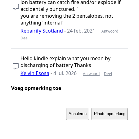
ion battery can catch fire and/or explode if
accidentally punctured. ‘
you are removing the 2 pentalobes, not
anything ‘internal’
Repairify Scotland
-
24 feb. 2021
Antwoord
Deel
Hello kindle explain what you mean by
discharging of battery Thanks
Kelvin Esosa
-
4 jul. 2026
Antwoord
Deel
Voeg opmerking toe
Annuleren
Plaats opmerking